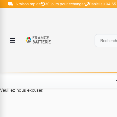
Livraison rapide
30 jours pour échanger
Daniel au 04 65 
Le produit #BLD--12232 n'est plus disponible à la vente.
Veuillez nous excuser.