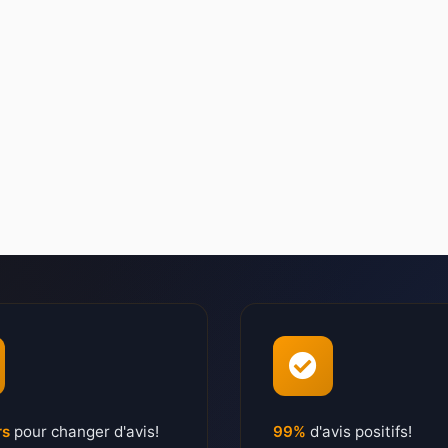
rs
pour changer d'avis!
99%
d'avis positifs!