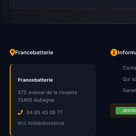
Francebatterie
Inform
Conta
Qui 
Francebatterie
Garan
575 avenue de la coueste
13400
Aubagne
04 65 43 08 77
RCS 50858083400036