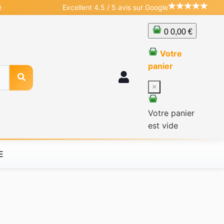
é
Excellent 4.5 / 5 avis sur Google
0
0,00 €
Votre
panier
×
Votre panier
est vide
E