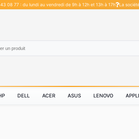
43 08 77 : du lundi au vendredi de 9h à 12h et 13h à 17h
La sociét
HP
DELL
ACER
ASUS
LENOVO
APPL