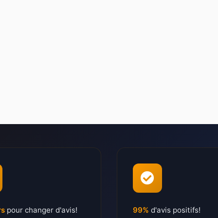
rs
pour changer d'avis!
99%
d'avis positifs!