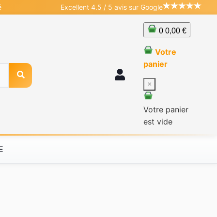
é
Excellent 4.5 / 5 avis sur Google
0
0,00 €
Votre
panier
×
Votre panier
est vide
E