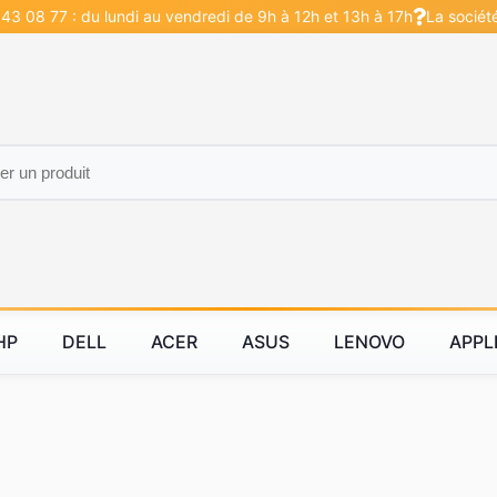
43 08 77 : du lundi au vendredi de 9h à 12h et 13h à 17h
La sociét
HP
DELL
ACER
ASUS
LENOVO
APPL