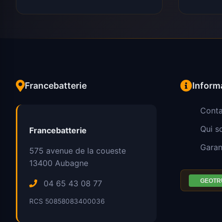
Francebatterie
Inform
Conta
Qui 
Francebatterie
Garan
575 avenue de la coueste
13400
Aubagne
04 65 43 08 77
RCS 50858083400036