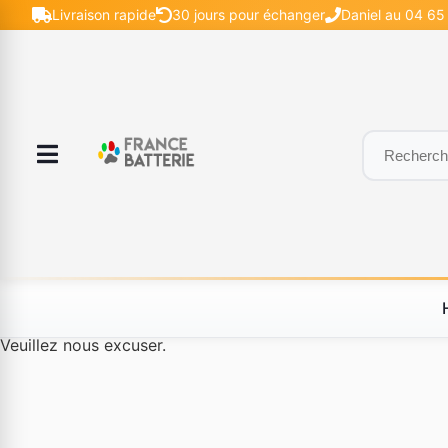
Livraison rapide
30 jours pour échanger
Daniel au 04 65 
Le produit #BLD--12232 n'est plus disponible à la vente.
Veuillez nous excuser.