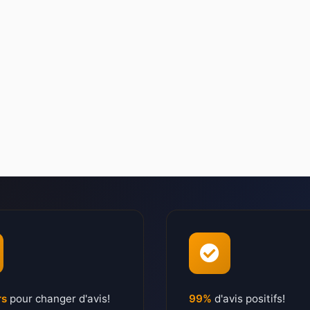
rs
pour changer d'avis!
99%
d'avis positifs!