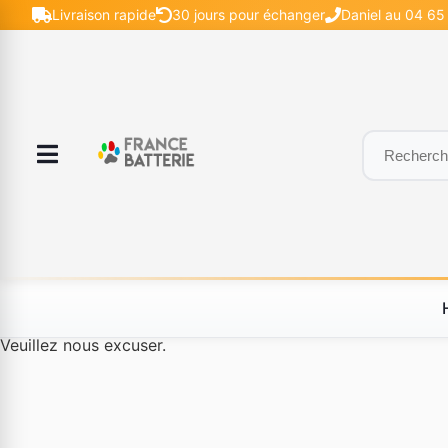
Livraison rapide
30 jours pour échanger
Daniel au 04 65 
Le produit #BLD--12232 n'est plus disponible à la vente.
Veuillez nous excuser.