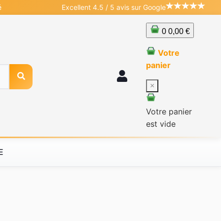
é
Excellent 4.5 / 5 avis sur Google
0
0,00 €
Votre
panier
×
Votre panier
est vide
E