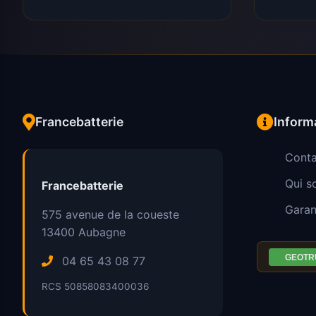
Francebatterie
Inform
Conta
Qui 
Francebatterie
Garan
575 avenue de la coueste
13400
Aubagne
04 65 43 08 77
RCS 50858083400036