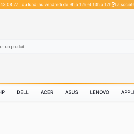
43 08 77 : du lundi au vendredi de 9h à 12h et 13h à 17h
La sociét
HP
DELL
ACER
ASUS
LENOVO
APPL