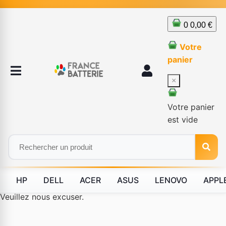
0
0,00 €
Votre
panier
×
Votre panier
est vide
HP
DELL
ACER
ASUS
LENOVO
APPL
Le produit #BLD--12232 n'est plus disponible à la vente.
Veuillez nous excuser.