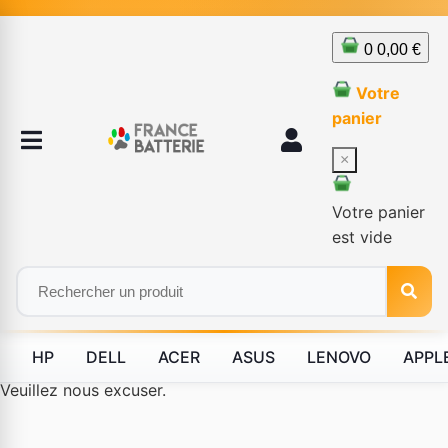
0
0,00 €
Votre
panier
×
Votre panier
est vide
HP
DELL
ACER
ASUS
LENOVO
APPL
Le produit #BLD--12232 n'est plus disponible à la vente.
Veuillez nous excuser.