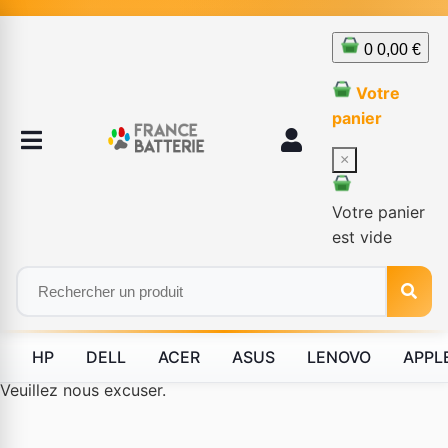
0
0,00 €
Votre
panier
×
Votre panier
est vide
HP
DELL
ACER
ASUS
LENOVO
APPL
Le produit #BLD--12232 n'est plus disponible à la vente.
Veuillez nous excuser.