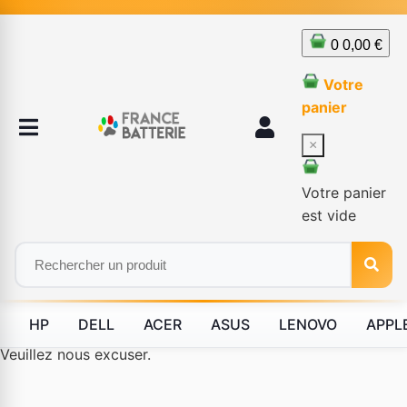
0
0,00 €
Votre
panier
×
Votre panier
est vide
HP
DELL
ACER
ASUS
LENOVO
APPL
Le produit #BLD--84188 n'est plus disponible à la vente.
Veuillez nous excuser.