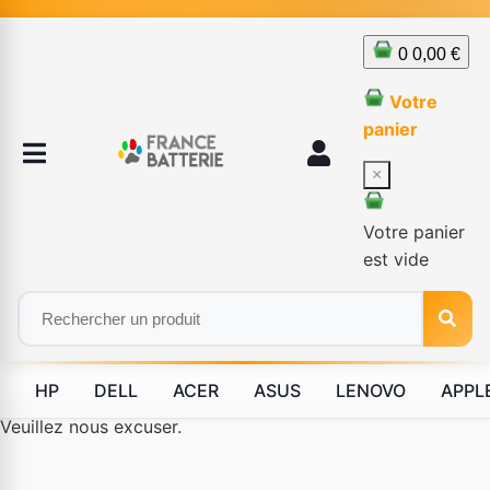
0
0,00 €
Votre
panier
×
Votre panier
est vide
HP
DELL
ACER
ASUS
LENOVO
APPL
Le produit #BLD--12232 n'est plus disponible à la vente.
Veuillez nous excuser.