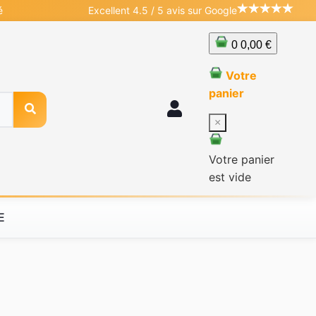
é
Excellent 4.5 / 5 avis sur Google
0
0,00 €
Votre
panier
×
Votre panier
est vide
E