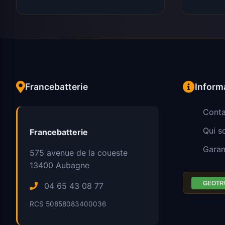
Francebatterie
Inform
Conta
Qui 
Francebatterie
Garan
575 avenue de la coueste
13400
Aubagne
04 65 43 08 77
RCS 50858083400036