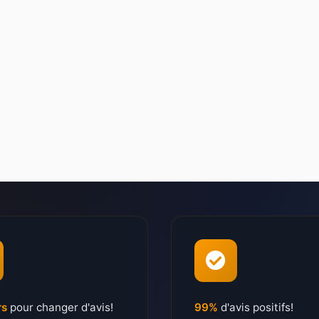
rs
pour changer d'avis!
99%
d'avis positifs!