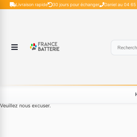
Livraison rapide
30 jours pour échanger
Daniel au 04 65 
Le produit #BLD--12232 n'est plus disponible à la vente.
Veuillez nous excuser.