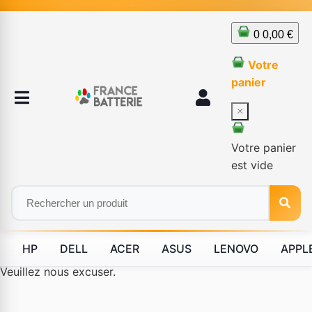
0
0,00 €
Votre
panier
×
Votre panier
est vide
HP
DELL
ACER
ASUS
LENOVO
APPL
Le produit #BLD--12232 n'est plus disponible à la vente.
Veuillez nous excuser.