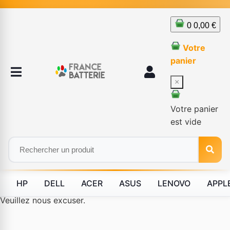
0
0,00 €
Votre
panier
×
Votre panier
est vide
HP
DELL
ACER
ASUS
LENOVO
APPL
Le produit #BLD--12232 n'est plus disponible à la vente.
Veuillez nous excuser.