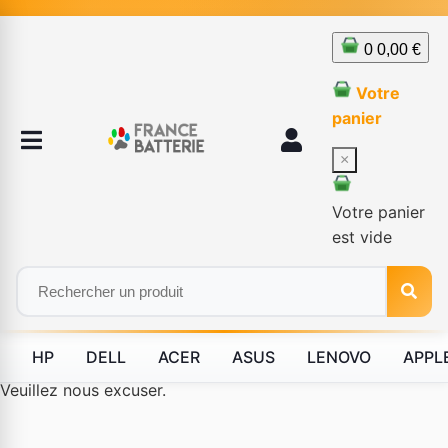
0
0,00 €
Votre
panier
×
Votre panier
est vide
HP
DELL
ACER
ASUS
LENOVO
APPL
Le produit #BLD--12232 n'est plus disponible à la vente.
Veuillez nous excuser.