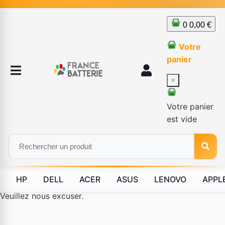
0
0,00 €
Votre
panier
×
Votre panier
est vide
HP
DELL
ACER
ASUS
LENOVO
APPL
Le produit #BLD--12232 n'est plus disponible à la vente.
Veuillez nous excuser.