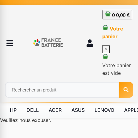
0
0,00 €
Votre
panier
×
Votre panier
est vide
HP
DELL
ACER
ASUS
LENOVO
APPL
Le produit #BLD--84091 n'est plus disponible à la vente.
Veuillez nous excuser.