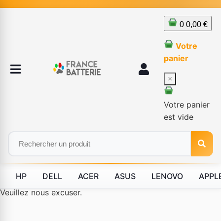
0
0,00 €
Votre
panier
×
Votre panier
est vide
HP
DELL
ACER
ASUS
LENOVO
APPL
Le produit #BLD--84091 n'est plus disponible à la vente.
Veuillez nous excuser.