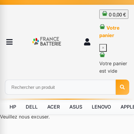
0
0,00 €
Votre
panier
×
Votre panier
est vide
HP
DELL
ACER
ASUS
LENOVO
APPL
Le produit #BLD--12232 n'est plus disponible à la vente.
Veuillez nous excuser.