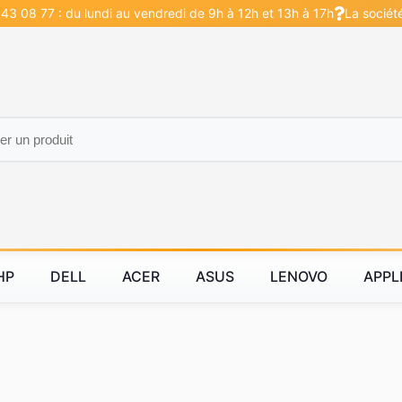
43 08 77 : du lundi au vendredi de 9h à 12h et 13h à 17h
La sociét
HP
DELL
ACER
ASUS
LENOVO
APPL