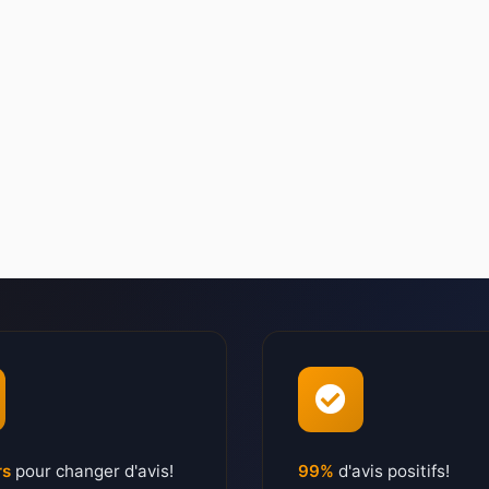
rs
pour changer d'avis!
99%
d'avis positifs!