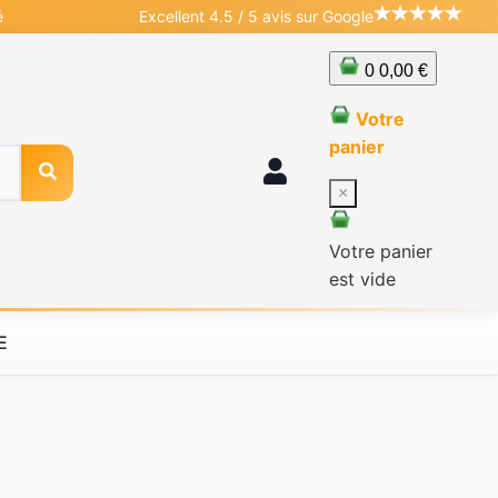
é
Excellent 4.5 / 5 avis sur Google
0
0,00 €
Votre
panier
×
Votre panier
est vide
E