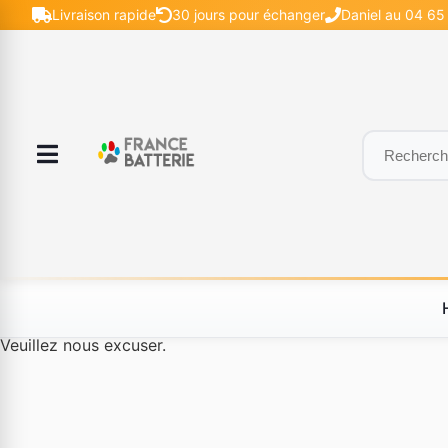
Livraison rapide
30 jours pour échanger
Daniel au 04 65 
Le produit #BLD--12232 n'est plus disponible à la vente.
Veuillez nous excuser.