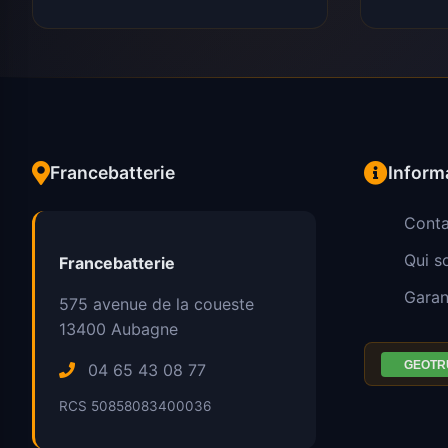
Francebatterie
Inform
Conta
Qui 
Francebatterie
Garan
575 avenue de la coueste
13400
Aubagne
04 65 43 08 77
RCS 50858083400036