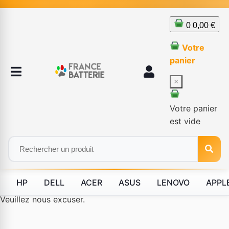
0
0,00 €
Votre
panier
×
Votre panier
est vide
HP
DELL
ACER
ASUS
LENOVO
APPL
Le produit #BLD--12232 n'est plus disponible à la vente.
Veuillez nous excuser.