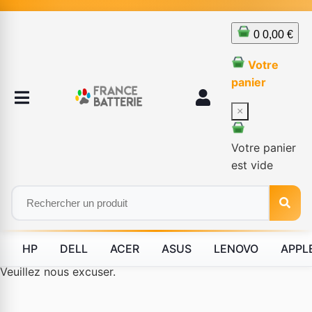
0
0,00 €
Votre
panier
×
Votre panier
est vide
HP
DELL
ACER
ASUS
LENOVO
APPL
Le produit #BLD--12232 n'est plus disponible à la vente.
Veuillez nous excuser.