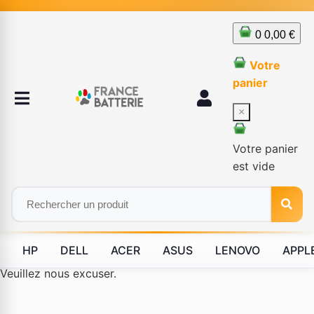
0
0,00 €
Votre
panier
×
Votre panier
est vide
HP
DELL
ACER
ASUS
LENOVO
APPL
Le produit #BLD--12232 n'est plus disponible à la vente.
Veuillez nous excuser.