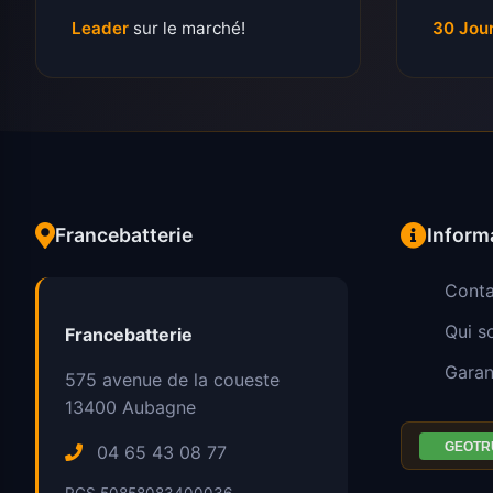
Leader
sur le marché!
30 Jou
Francebatterie
Inform
Conta
Qui 
Francebatterie
Garan
575 avenue de la coueste
13400
Aubagne
04 65 43 08 77
RCS 50858083400036