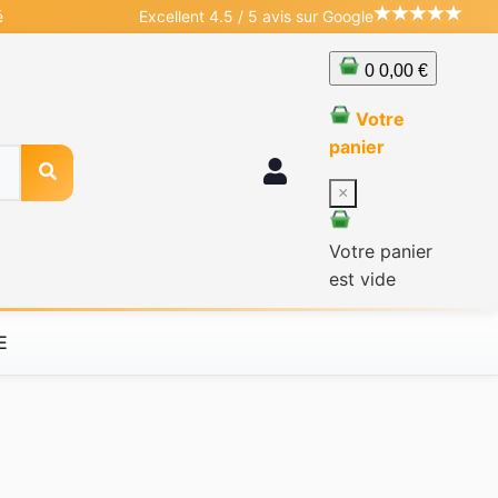
é
Excellent 4.5 / 5 avis sur Google
0
0,00 €
Votre
panier
×
Votre panier
est vide
E