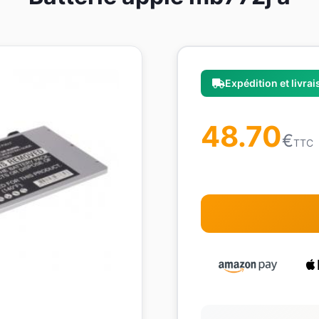
Expédition et livra
48.70
€
TTC