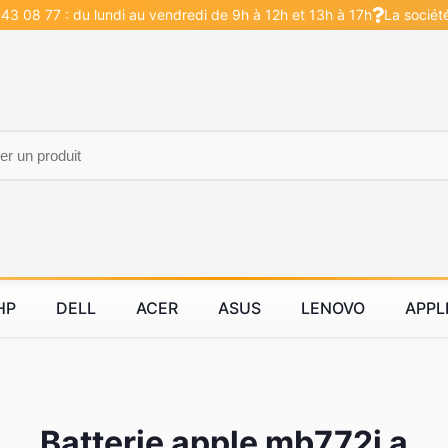
43 08 77 : du lundi au vendredi de 9h à 12h et 13h à 17h
La sociét
HP
DELL
ACER
ASUS
LENOVO
APPL
Batterie apple mb772j a