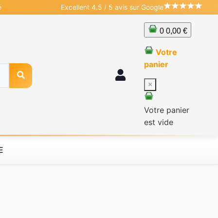
é
Excellent 4.5 / 5 avis sur Google
0
0,00 €
Votre
panier
×
Votre panier
est vide
E