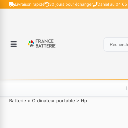
Livraison rapide
30 jours pour échanger
Daniel au 04 65 
Batterie
>
Ordinateur portable
>
Hp