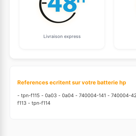
Livraison express
References ecritent sur votre batterie hp
-
tpn-f115
-
0a03
-
0a04
-
740004-141
-
740004-4
f113
-
tpn-f114