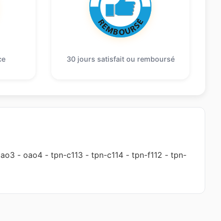
ce
30 jours satisfait ou remboursé
oao3
-
oao4
-
tpn-c113
-
tpn-c114
-
tpn-f112
-
tpn-