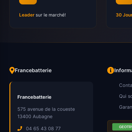
Leader
sur le marché!
30 Jou
Francebatterie
Inform
Conta
Qui 
Francebatterie
Garan
575 avenue de la coueste
13400
Aubagne
04 65 43 08 77