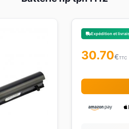
Expédition et livra
30.70
€
TTC