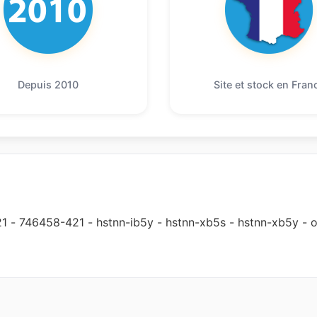
Depuis 2010
Site et stock en Fran
21
-
746458-421
-
hstnn-ib5y
-
hstnn-xb5s
-
hstnn-xb5y
-