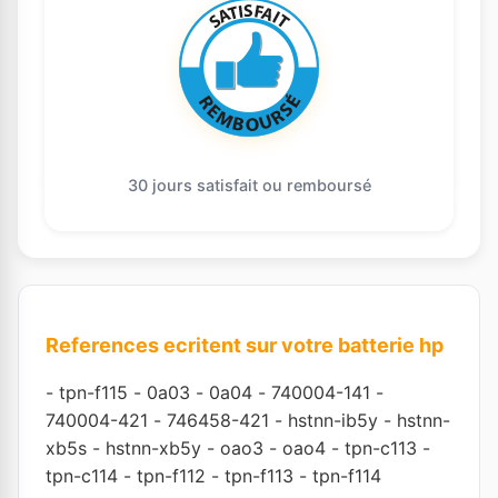
30 jours satisfait ou remboursé
References ecritent sur votre batterie hp
-
tpn-f115
-
0a03
-
0a04
-
740004-141
-
740004-421
-
746458-421
-
hstnn-ib5y
-
hstnn-
xb5s
-
hstnn-xb5y
-
oao3
-
oao4
-
tpn-c113
-
tpn-c114
-
tpn-f112
-
tpn-f113
-
tpn-f114