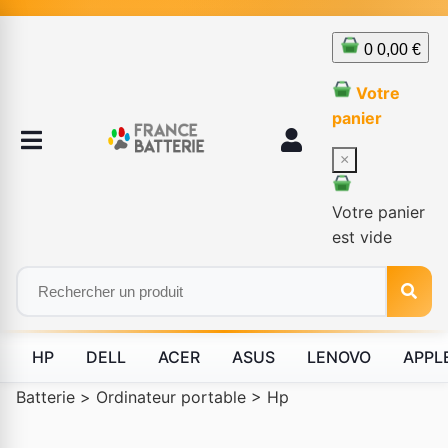
0
0,00 €
Votre
panier
×
Votre panier
est vide
HP
DELL
ACER
ASUS
LENOVO
APPL
Batterie
>
Ordinateur portable
>
Hp