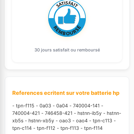
30 jours satisfait ou remboursé
References ecritent sur votre batterie hp
-
tpn-f115
-
0a03
-
0a04
-
740004-141
-
740004-421
-
746458-421
-
hstnn-ib5y
-
hstnn-
xb5s
-
hstnn-xb5y
-
oao3
-
oao4
-
tpn-c113
-
tpn-c114
-
tpn-f112
-
tpn-f113
-
tpn-f114