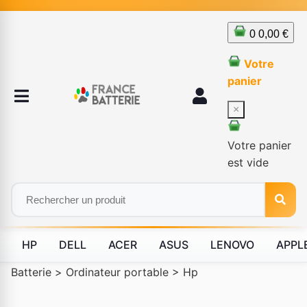
0
0,00 €
Votre
panier
×
Votre panier
est vide
HP
DELL
ACER
ASUS
LENOVO
APPL
Batterie
>
Ordinateur portable
>
Hp