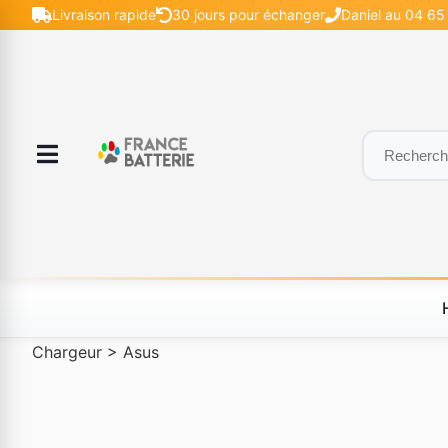
Livraison rapide
30 jours pour échanger
Daniel au 04 65 
Chargeur
>
Asus