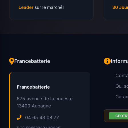
Leader
sur le marché!
30 Jou
Francebatterie
Inform
Conta
Qui 
Francebatterie
Garan
575 avenue de la coueste
13400
Aubagne
04 65 43 08 77
RCS 50858083400036