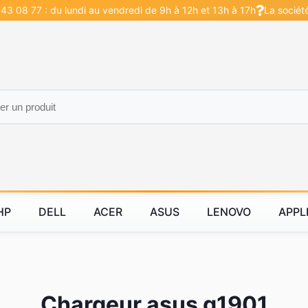
43 08 77 : du lundi au vendredi de 9h à 12h et 13h à 17h
La sociét
HP
DELL
ACER
ASUS
LENOVO
APPL
Chargeur asus g1901