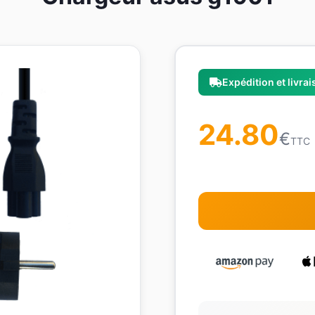
Expédition et livra
24.80
€
TTC