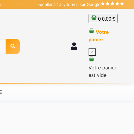
é
Excellent 4.5 / 5 avis sur Google
0
0,00 €
Votre
panier
×
Votre panier
est vide
E