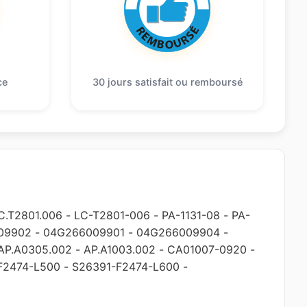
ce
30 jours satisfait ou remboursé
C.T2801.006
-
LC-T2801-006
-
PA-1131-08
-
PA-
09902
-
04G266009901
-
04G266009904
-
AP.A0305.002
-
AP.A1003.002
-
CA01007-0920
-
F2474-L500
-
S26391-F2474-L600
-