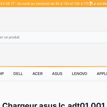
43 08 77 : du lundi au vendredi de 9h à 13h et 13h à 17h
La sociét
HP
DELL
ACER
ASUS
LENOVO
APPL
Chargeur asus lc.adt01.001