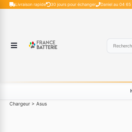
Livraison rapide
30 jours pour échanger
Daniel au 04 65 
Chargeur
>
Asus