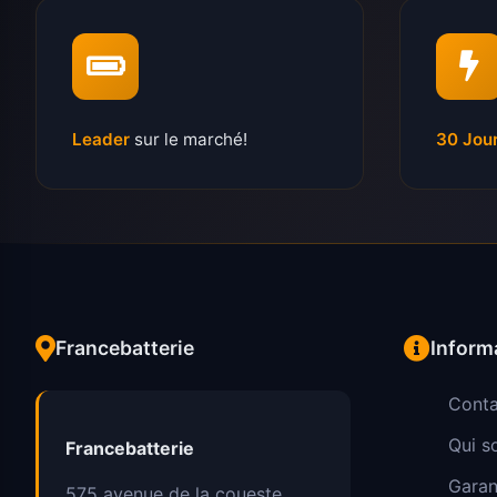
Leader
sur le marché!
30 Jou
Francebatterie
Inform
Conta
Qui 
Francebatterie
Garan
575 avenue de la coueste