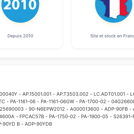
Depuis 2010
Site et stock en Fran
00040Y
-
AP.15001.001
-
AP.T3503.002
-
LC.ADT01.001
-
L
TC
-
PA-1161-06
-
PA-1161-06GW
-
PA-1700-02
-
04G2660
25690003
-
90-N6EPW2012
-
A000013600
-
ADP-90FB
-
4600A
-
FPCAC57B
-
PA-1750-02
-
PA-1900-05
-
S26391-
-90YD B
-
ADP-90YDB