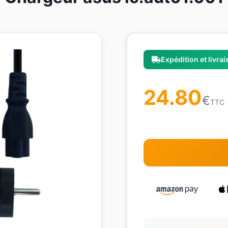
Expédition et livra
24.80
€
TTC