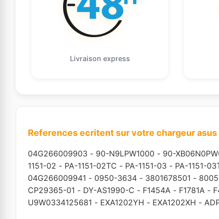
Livraison express
References ecritent sur votre chargeur asus
04G266009903
-
90-N9LPW1000
-
90-XB06N0PW
1151-02
-
PA-1151-02TC
-
PA-1151-03
-
PA-1151-03
04G266009941
-
0950-3634
-
3801678501
-
8005
CP29365-01
-
DY-AS1990-C
-
F1454A
-
F1781A
-
F
U9W0334125681
-
EXA1202YH
-
EXA1202XH
-
ADP