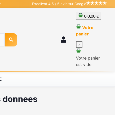
é
Excellent 4.5 / 5 avis sur Google
0
0,00 €
Votre
panier
×
Votre panier
est vide
E
os donnees