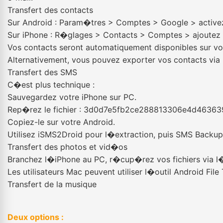
Transfert des contacts
Sur Android : Param�tres > Comptes > Google > activez
Sur iPhone : R�glages > Contacts > Comptes > ajoutez 
Vos contacts seront automatiquement disponibles sur vot
Alternativement, vous pouvez exporter vos contacts via i
Transfert des SMS
C�est plus technique :
Sauvegardez votre iPhone sur PC.
Rep�rez le fichier : 3d0d7e5fb2ce288813306e4d4636
Copiez-le sur votre Android.
Utilisez iSMS2Droid pour l�extraction, puis SMS Backup 
Transfert des photos et vid�os
Branchez l�iPhone au PC, r�cup�rez vos fichiers via l
Les utilisateurs Mac peuvent utiliser l�outil Android File 
Transfert de la musique
Deux options :