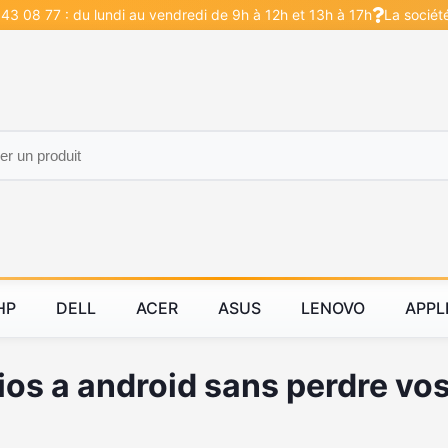
43 08 77 : du lundi au vendredi de 9h à 12h et 13h à 17h
La sociét
HP
DELL
ACER
ASUS
LENOVO
APPL
ios a android sans perdre v