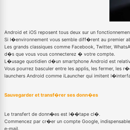
Android et iOS reposent tous deux sur un fonctionnement
Si l�environnement vous semble diff�rent au premier abor
Les grands classiques comme Facebook, Twitter, WhatsA
d�s que vous vous connecterez � votre compte.
L�usage quotidien d�un smartphone Android est relative
Vous pourrez basculer entre les applis, les fermer, les 
launchers Android comme iLauncher qui imitent l�interf
Sauvegarder et transf�rer ses donn�es
Le transfert de donn�es est l��tape cl�.
Commencez par cr�er un compte Google, indispensable po
e-mail.