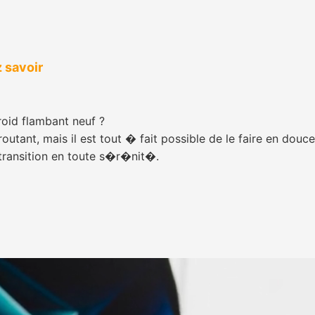
 savoir
oid flambant neuf ?
nt, mais il est tout � fait possible de le faire en douc
transition en toute s�r�nit�.