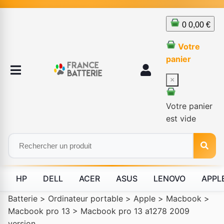
0
0,00 €
Votre
panier
×
Votre panier
est vide
HP
DELL
ACER
ASUS
LENOVO
APPL
Batterie
>
Ordinateur portable
>
Apple
>
Macbook
>
Macbook pro 13
>
Macbook pro 13 a1278 2009
version