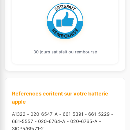
30 jours satisfait ou remboursé
References ecritent sur votre batterie
apple
A1322
-
020-6547-A
-
661-5391
-
661-5229
-
661-5557
-
020-6764-A
-
020-6765-A
-
3ICP5/69/71-2