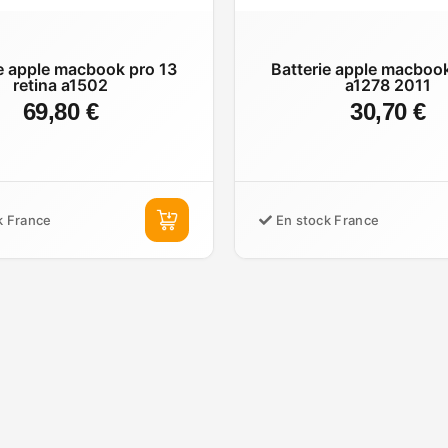
e apple macbook pro 13
Batterie apple macboo
retina a1502
a1278 2011
69,80 €
30,70 €
k France
En stock France