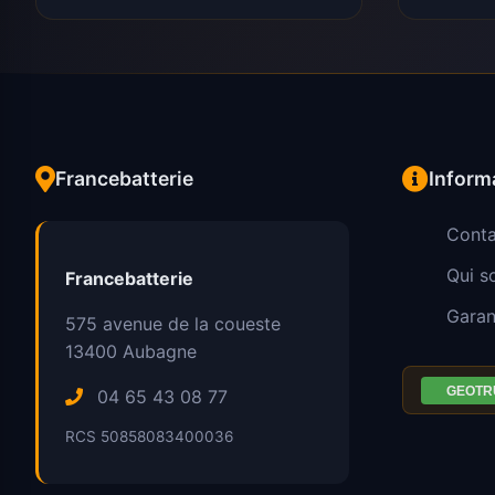
Francebatterie
Inform
Conta
Qui 
Francebatterie
Garan
575 avenue de la coueste
13400
Aubagne
04 65 43 08 77
RCS 50858083400036