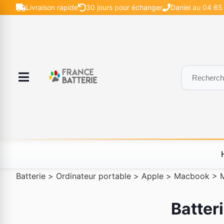
Livraison rapide
30 jours pour échanger
Daniel au 04 65
Batterie
>
Ordinateur portable
>
Apple
>
Macbook
>
Batter