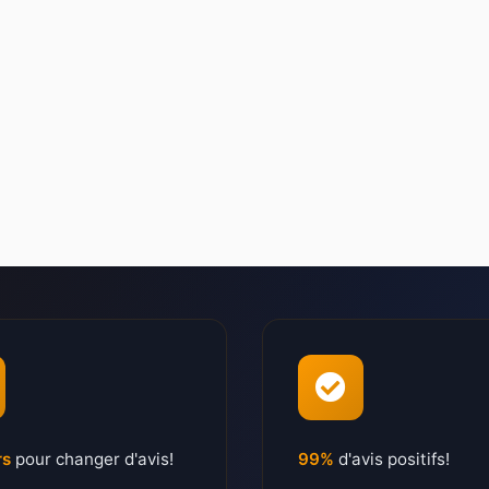
rs
pour changer d'avis!
99%
d'avis positifs!