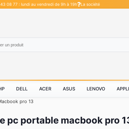
 43 08 77 : lundi au vendredi de 9h à 19h
La société
HP
DELL
ACER
ASUS
LENOVO
APPL
Macbook pro 13
ie pc portable macbook pro 1