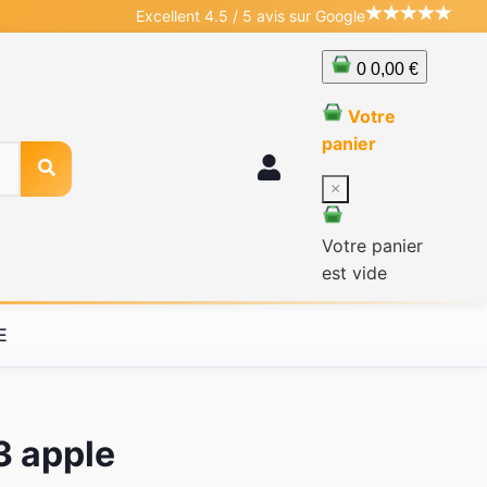
Excellent 4.5 / 5 avis sur Google
0
0,00 €
Votre
panier
×
Votre panier
est vide
E
3 apple