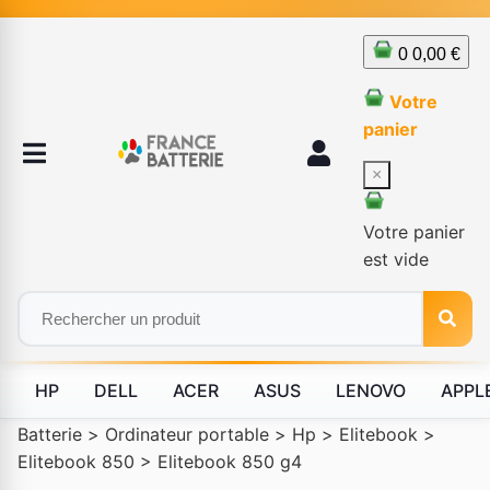
0
0,00 €
Votre
panier
×
Votre panier
est vide
HP
DELL
ACER
ASUS
LENOVO
APPL
Batterie
>
Ordinateur portable
>
Hp
>
Elitebook
>
Elitebook 850
>
Elitebook 850 g4