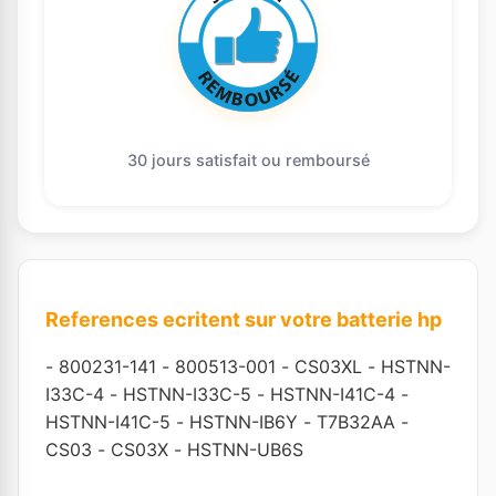
30 jours satisfait ou remboursé
References ecritent sur votre batterie hp
-
800231-141
-
800513-001
-
CS03XL
-
HSTNN-
I33C-4
-
HSTNN-I33C-5
-
HSTNN-I41C-4
-
HSTNN-I41C-5
-
HSTNN-IB6Y
-
T7B32AA
-
CS03
-
CS03X
-
HSTNN-UB6S