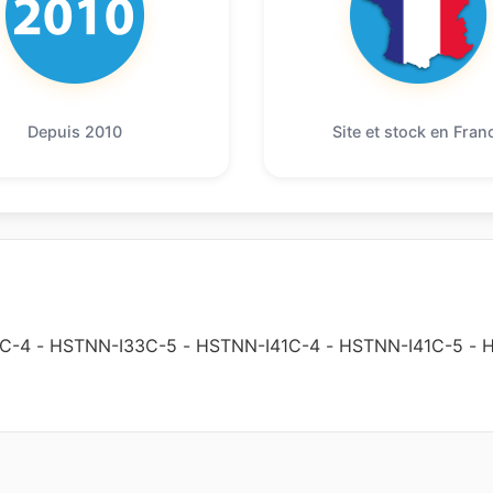
Depuis 2010
Site et stock en Fran
C-4
-
HSTNN-I33C-5
-
HSTNN-I41C-4
-
HSTNN-I41C-5
-
H