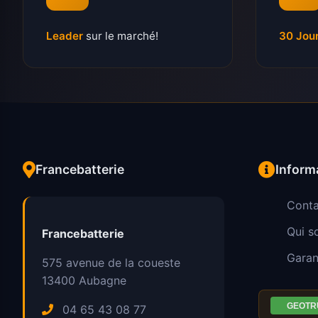
Leader
sur le marché!
30 Jou
Francebatterie
Inform
Conta
Qui 
Francebatterie
Garan
575 avenue de la coueste
13400
Aubagne
04 65 43 08 77