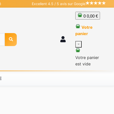
é
Excellent 4.5 / 5 avis sur Google
0
0,00 €
Votre
panier
×
Votre panier
est vide
E