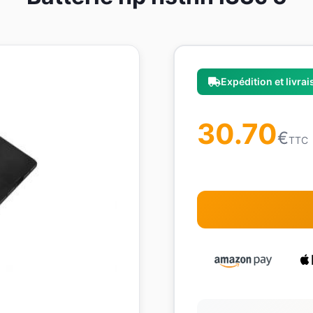
Expédition et livra
30.70
€
TTC