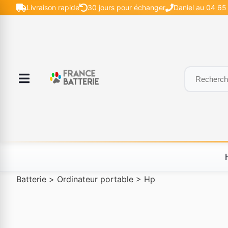
Livraison rapide
30 jours pour échanger
Daniel au 04 65 
Batterie
>
Ordinateur portable
>
Hp