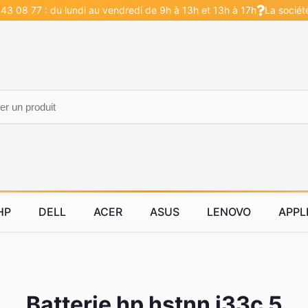
43 08 77 : du lundi au vendredi de 9h à 13h et 13h à 17h
La sociét
HP
DELL
ACER
ASUS
LENOVO
APPL
Batterie hp hstnn i33c 5