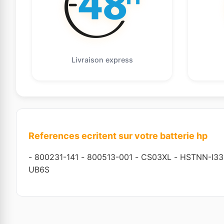
Livraison express
References ecritent sur votre batterie hp
-
800231-141
-
800513-001
-
CS03XL
-
HSTNN-I33
UB6S