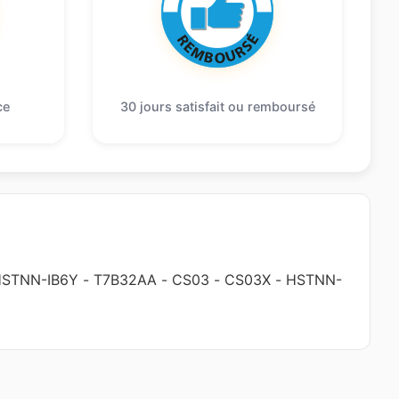
ce
30 jours satisfait ou remboursé
STNN-IB6Y
-
T7B32AA
-
CS03
-
CS03X
-
HSTNN-