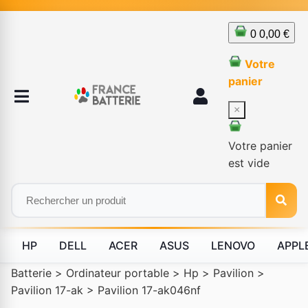
0
0,00 €
Votre
panier
×
Votre panier
est vide
HP
DELL
ACER
ASUS
LENOVO
APPL
Batterie
>
Ordinateur portable
>
Hp
>
Pavilion
>
Pavilion 17-ak
>
Pavilion 17-ak046nf