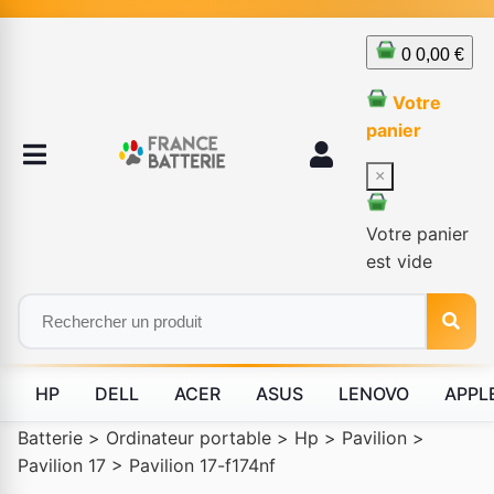
0
0,00 €
Votre
panier
×
Votre panier
est vide
HP
DELL
ACER
ASUS
LENOVO
APPL
Batterie
>
Ordinateur portable
>
Hp
>
Pavilion
>
Pavilion 17
>
Pavilion 17-f174nf