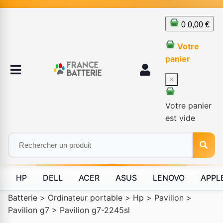
0
0,00 €
Votre
panier
×
Votre panier
est vide
HP
DELL
ACER
ASUS
LENOVO
APPL
Batterie
>
Ordinateur portable
>
Hp
>
Pavilion
>
Pavilion g7
>
Pavilion g7-2245sl