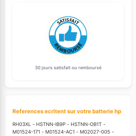
30 jours satisfait ou remboursé
References ecritent sur votre batterie hp
RH03XL
-
HSTNN-IB9P
-
HSTNN-OB1T
-
M01524-171
-
M01524-AC1
-
M02027-005
-