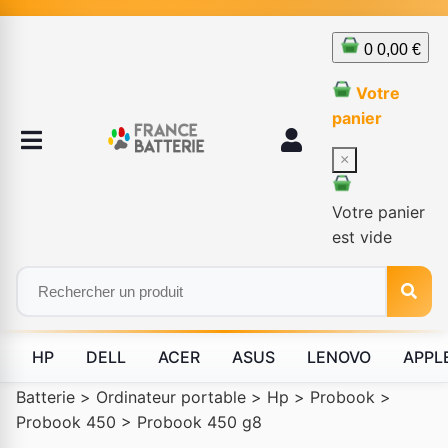
0
0,00 €
Votre
panier
×
Votre panier
est vide
HP
DELL
ACER
ASUS
LENOVO
APPL
Batterie
>
Ordinateur portable
>
Hp
>
Probook
>
Probook 450
>
Probook 450 g8