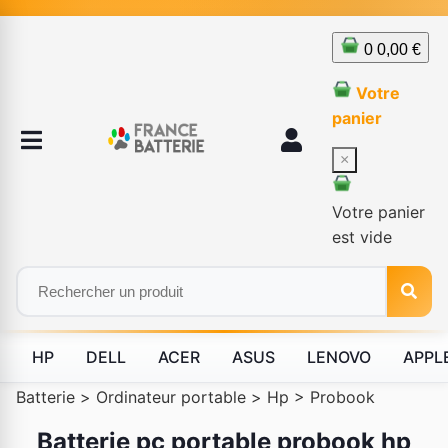
0
0,00 €
Votre
panier
×
Votre panier
est vide
HP
DELL
ACER
ASUS
LENOVO
APPL
Batterie
>
Ordinateur portable
>
Hp
>
Probook
Batterie pc portable probook hp