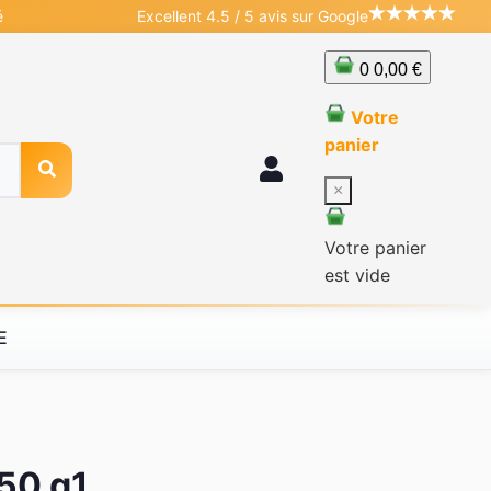
é
Excellent 4.5 / 5 avis sur Google
0
0,00 €
Votre
panier
×
Votre panier
est vide
E
650 g1