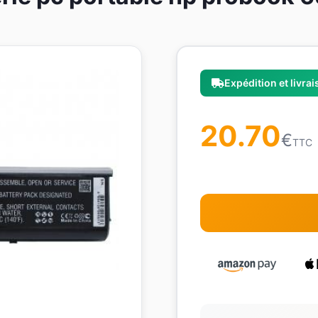
Expédition et livra
20.70
€
TTC