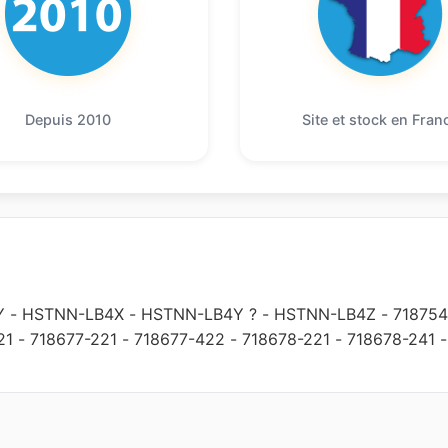
Depuis 2010
Site et stock en Fran
Y
-
HSTNN-LB4X
-
HSTNN-LB4Y ?
-
HSTNN-LB4Z
-
718754
21
-
718677-221
-
718677-422
-
718678-221
-
718678-241