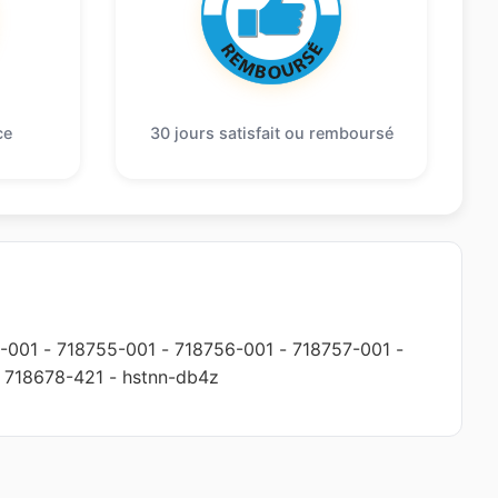
ce
30 jours satisfait ou remboursé
-001
-
718755-001
-
718756-001
-
718757-001
-
-
718678-421
-
hstnn-db4z