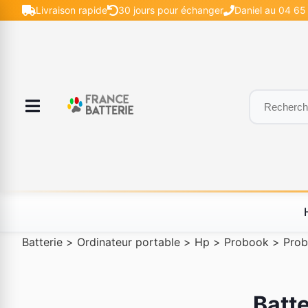
Livraison rapide
30 jours pour échanger
Daniel au 04 65 
Batterie
>
Ordinateur portable
>
Hp
>
Probook
>
Pro
Batte