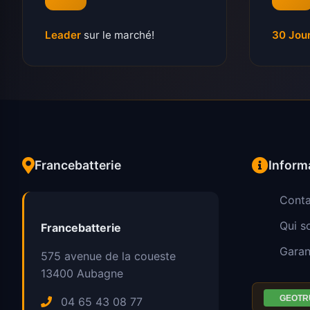
Leader
sur le marché!
30 Jou
Francebatterie
Inform
Conta
Qui 
Francebatterie
Garan
575 avenue de la coueste
13400
Aubagne
04 65 43 08 77