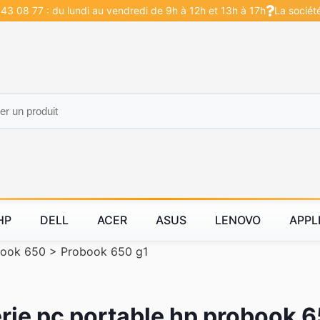
43 08 77 : du lundi au vendredi de 9h à 12h et 13h à 17h
La sociét
HP
DELL
ACER
ASUS
LENOVO
APPL
book 650
>
Probook 650 g1
rie pc portable hp probook 