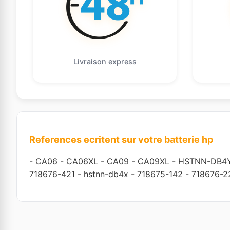
Livraison express
References ecritent sur votre batterie hp
-
CA06
-
CA06XL
-
CA09
-
CA09XL
-
HSTNN-DB4
718676-421
-
hstnn-db4x
-
718675-142
-
718676-2