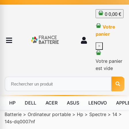
0
0,00 €
Votre
panier
×
Votre panier
est vide
HP
DELL
ACER
ASUS
LENOVO
APPL
Batterie
>
Ordinateur portable
>
Hp
>
Spectre
>
14
>
14s-dq0007nf