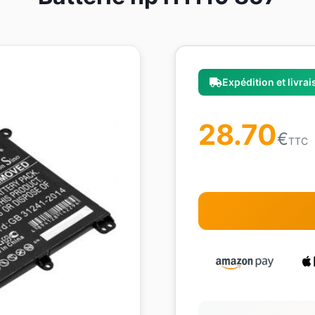
Expédition et livra
28.70
€
TTC