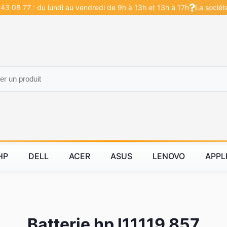
43 08 77 : du lundi au vendredi de 9h à 13h et 13h à 17h
La sociét
HP
DELL
ACER
ASUS
LENOVO
APPL
Batterie hp l11119 857