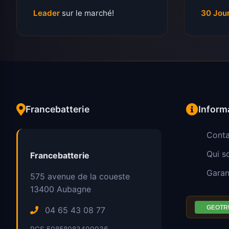
Leader
sur le marché!
30 Jou
Francebatterie
Inform
Conta
Qui 
Francebatterie
Garan
575 avenue de la coueste
13400
Aubagne
04 65 43 08 77
RCS 50858083400036