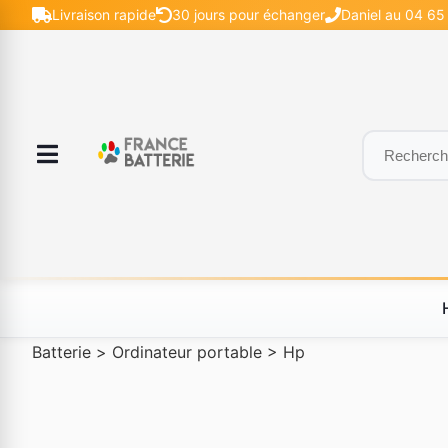
Livraison rapide
30 jours pour échanger
Daniel au 04 65 
Batterie
>
Ordinateur portable
>
Hp