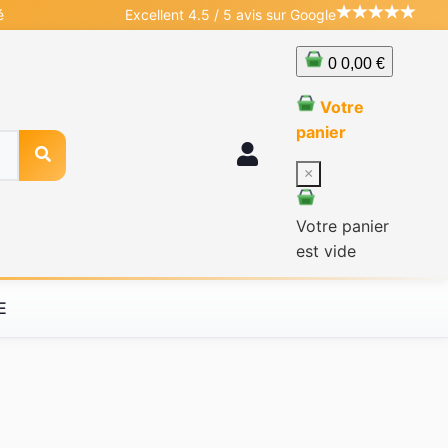
é
Excellent 4.5 / 5 avis sur Google
0
0,00 €
Votre
panier
×
Votre panier
est vide
E