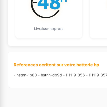
Livraison express
References ecritent sur votre batterie hp
-
hstnn-1b80
-
hstnn-db9d
-
l11119-856
-
l11119-85