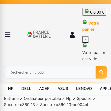
0
0,00 €
Votre
panier
×
Votre panier
est vide
HP
DELL
ACER
ASUS
LENOVO
APPL
Batterie
>
Ordinateur portable
>
Hp
>
Spectre
>
Spectre x360 13
>
Spectre x360 13-ae004nf