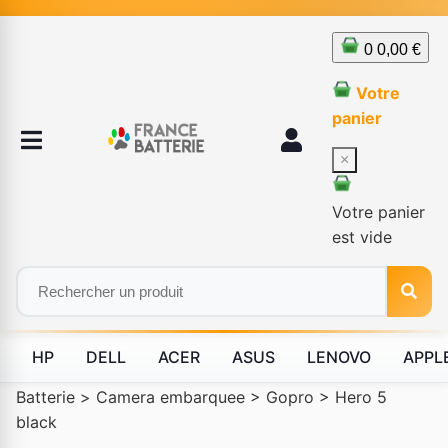
0
0,00 €
Votre
panier
×
Votre panier
est vide
HP
DELL
ACER
ASUS
LENOVO
APPL
Batterie
>
Camera embarquee
>
Gopro
>
Hero 5
black