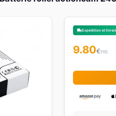
Expédition et livra
9.80
€
TTC