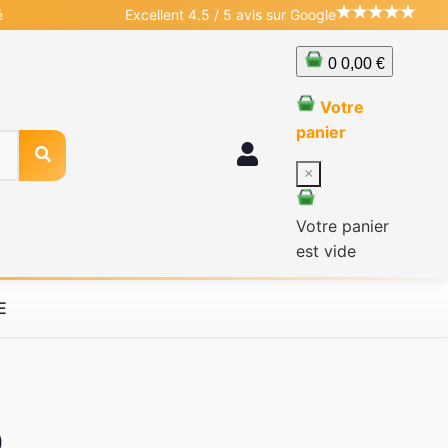
é
Excellent 4.5 / 5 avis sur Google
0
0,00 €
Votre
panier
×
Votre panier
est vide
E
0