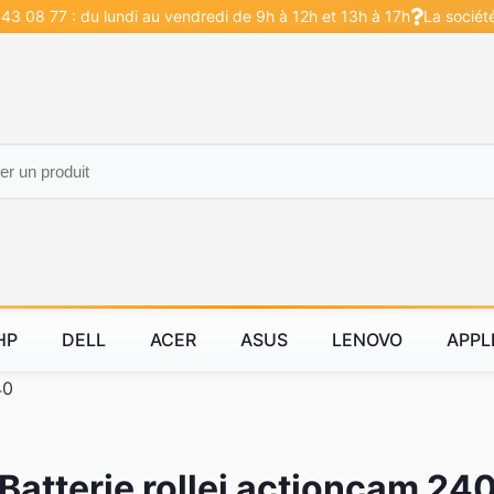
43 08 77 : du lundi au vendredi de 9h à 12h et 13h à 17h
La sociét
HP
DELL
ACER
ASUS
LENOVO
APPL
40
Batterie rollei actioncam 24