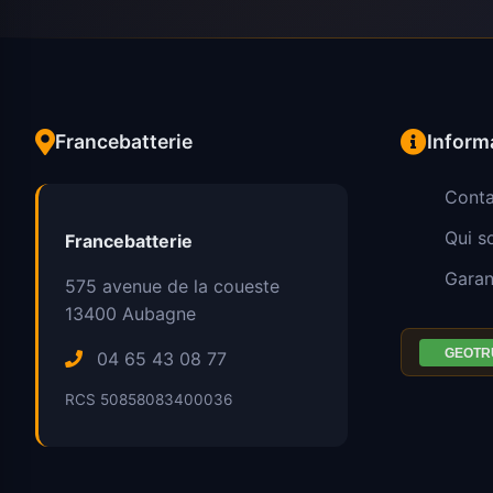
Francebatterie
Inform
Conta
Qui 
Francebatterie
Garan
575 avenue de la coueste
13400
Aubagne
04 65 43 08 77
RCS 50858083400036