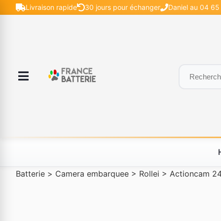
Livraison rapide
30 jours pour échanger
Daniel au 04 65 
Batterie
>
Camera embarquee
>
Rollei
>
Actioncam 2