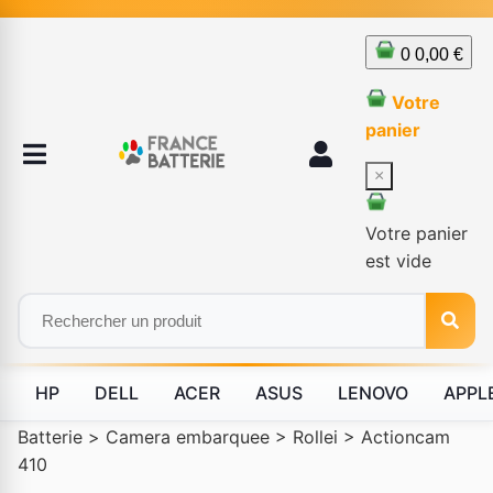
0
0,00 €
Votre
panier
×
Votre panier
est vide
HP
DELL
ACER
ASUS
LENOVO
APPL
Batterie
>
Camera embarquee
>
Rollei
>
Actioncam
410