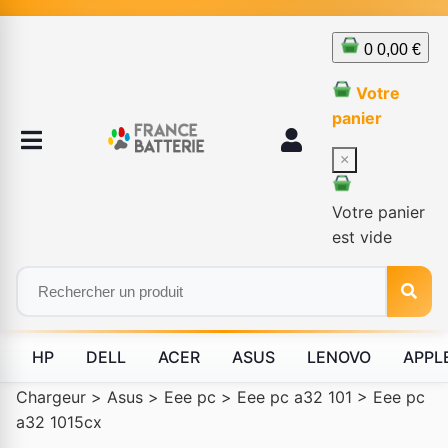
0
0,00 €
Votre
panier
×
Votre panier
est vide
HP
DELL
ACER
ASUS
LENOVO
APPL
Chargeur
>
Asus
>
Eee pc
>
Eee pc a32 101
>
Eee pc
a32 1015cx