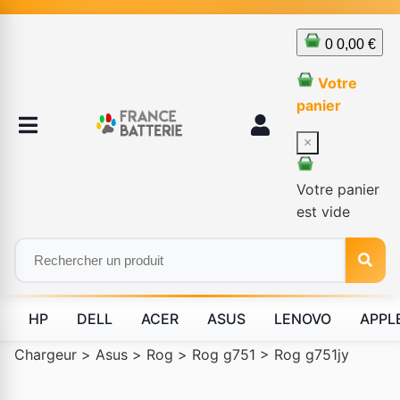
0
0,00 €
Votre
panier
×
Votre panier
est vide
HP
DELL
ACER
ASUS
LENOVO
APPL
Chargeur
>
Asus
>
Rog
>
Rog g751
>
Rog g751jy