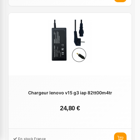
Chargeur lenovo v15 g3 iap 82tt00m4tr
24,80 €
En stock France