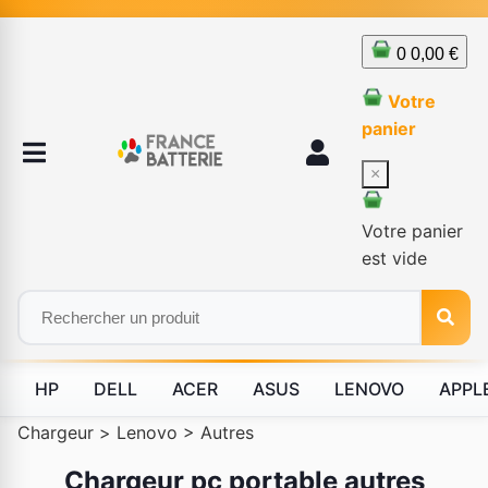
0
0,00 €
Votre
panier
×
Votre panier
est vide
HP
DELL
ACER
ASUS
LENOVO
APPL
Chargeur
>
Lenovo
>
Autres
Chargeur pc portable autres