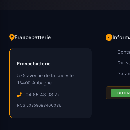
Francebatterie
Inform
Conta
Qui 
Francebatterie
Garan
575 avenue de la coueste
13400
Aubagne
04 65 43 08 77
RCS 50858083400036