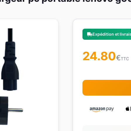
Expédition et livra
24.80
€
TTC