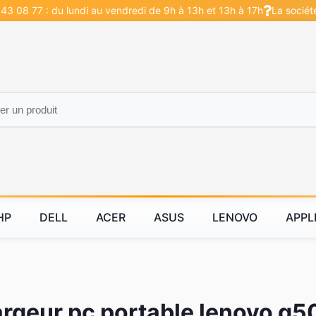
43 08 77 : du lundi au vendredi de 9h à 13h et 13h à 17h
La sociét
HP
DELL
ACER
ASUS
LENOVO
APPL
rgeur pc portable lenovo g5