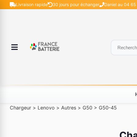
Livraison rapide
30 jours pour échanger
Daniel au 04 65 
Chargeur
>
Lenovo
>
Autres
>
G50
>
G50-45
Cha