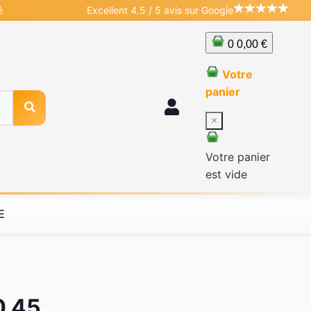
é
Excellent 4.5 / 5 avis sur Google
0
0,00 €
Votre
panier
×
Votre panier
est vide
E
0 45