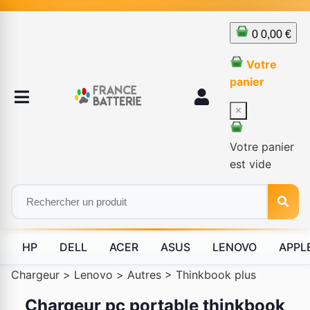
0
0,00 €
Votre
panier
×
Votre panier
est vide
HP
DELL
ACER
ASUS
LENOVO
APPL
Chargeur
>
Lenovo
>
Autres
>
Thinkbook plus
Chargeur pc portable thinkbook