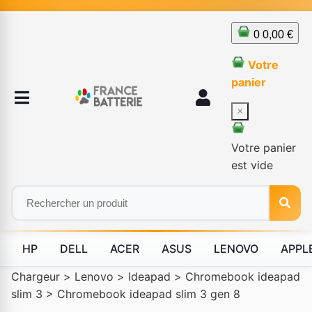
0
0,00 €
Votre
panier
×
Votre panier
est vide
HP
DELL
ACER
ASUS
LENOVO
APPL
Chargeur
>
Lenovo
>
Ideapad
>
Chromebook ideapad
slim 3
>
Chromebook ideapad slim 3 gen 8