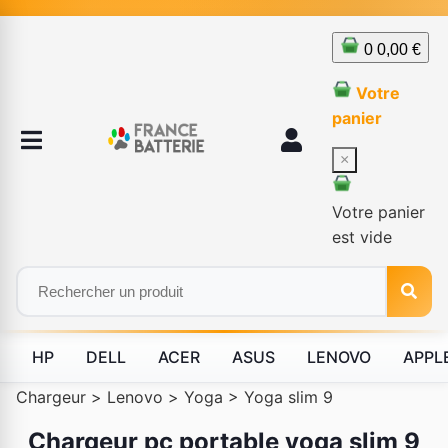
0
0,00 €
Votre
panier
×
Votre panier
est vide
HP
DELL
ACER
ASUS
LENOVO
APPL
Chargeur
>
Lenovo
>
Yoga
>
Yoga slim 9
Chargeur pc portable yoga slim 9